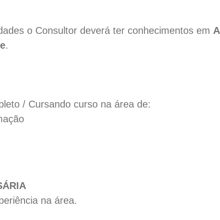
vidades o Consultor deverá ter conhecimentos em
A
te
.
pleto / Cursando curso na área de:
mação
SÁRIA
eriência na área.